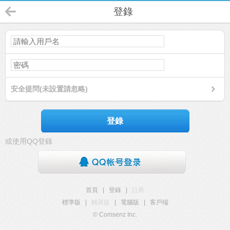
登錄
安全提問(未設置請忽略)
登錄
或使用QQ登錄
首頁
|
登錄
|
註冊
標準版
|
觸屏版
|
電腦版
|
客戶端
© Comsenz Inc.