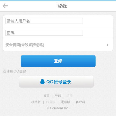
登錄
安全提問(未設置請忽略)
登錄
或使用QQ登錄
首頁
|
登錄
|
註冊
標準版
|
觸屏版
|
電腦版
|
客戶端
© Comsenz Inc.