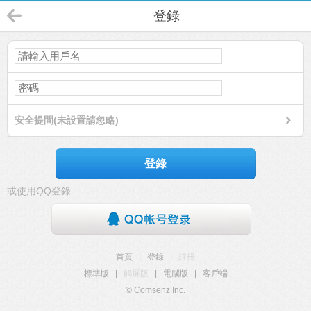
登錄
安全提問(未設置請忽略)
登錄
或使用QQ登錄
首頁
|
登錄
|
註冊
標準版
|
觸屏版
|
電腦版
|
客戶端
© Comsenz Inc.