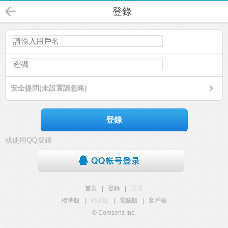
登錄
安全提問(未設置請忽略)
登錄
或使用QQ登錄
首頁
|
登錄
|
註冊
標準版
|
觸屏版
|
電腦版
|
客戶端
© Comsenz Inc.