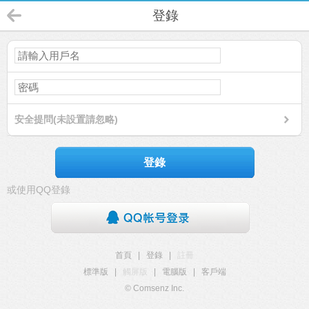
登錄
安全提問(未設置請忽略)
登錄
或使用QQ登錄
首頁
|
登錄
|
註冊
標準版
|
觸屏版
|
電腦版
|
客戶端
© Comsenz Inc.