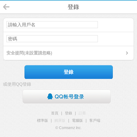
登錄
安全提問(未設置請忽略)
登錄
或使用QQ登錄
首頁
|
登錄
|
註冊
標準版
|
觸屏版
|
電腦版
|
客戶端
© Comsenz Inc.