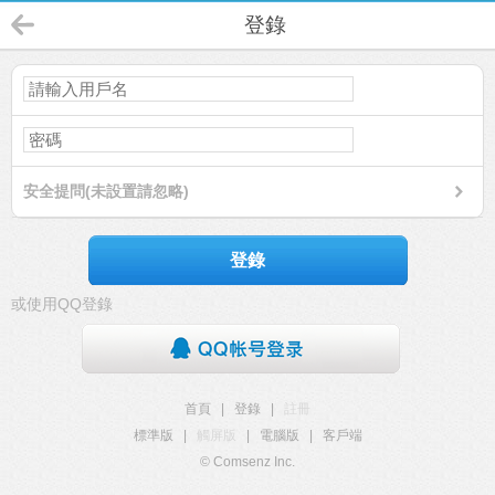
登錄
安全提問(未設置請忽略)
登錄
或使用QQ登錄
首頁
|
登錄
|
註冊
標準版
|
觸屏版
|
電腦版
|
客戶端
© Comsenz Inc.