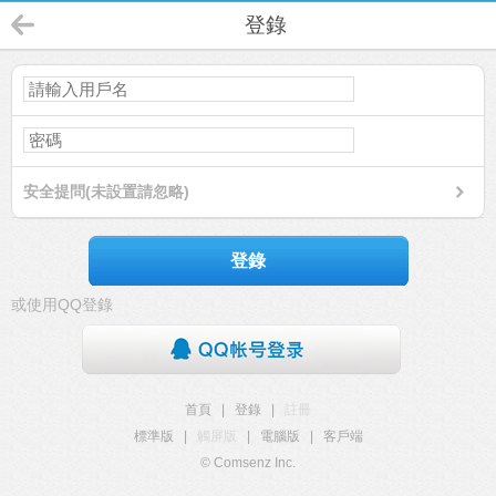
登錄
安全提問(未設置請忽略)
登錄
或使用QQ登錄
首頁
|
登錄
|
註冊
標準版
|
觸屏版
|
電腦版
|
客戶端
© Comsenz Inc.