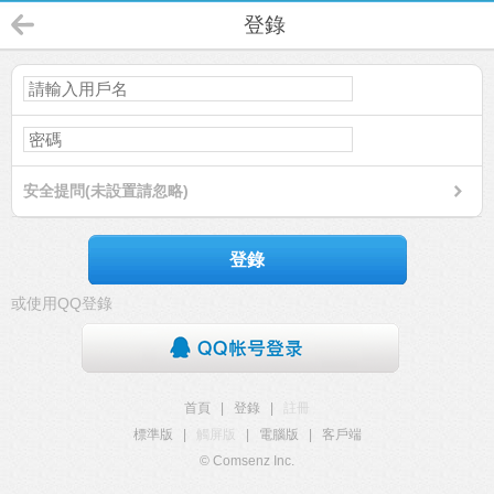
登錄
安全提問(未設置請忽略)
登錄
或使用QQ登錄
首頁
|
登錄
|
註冊
標準版
|
觸屏版
|
電腦版
|
客戶端
© Comsenz Inc.