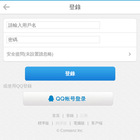
登錄
安全提問(未設置請忽略)
登錄
或使用QQ登錄
首頁
|
登錄
|
註冊
標準版
|
觸屏版
|
電腦版
|
客戶端
© Comsenz Inc.