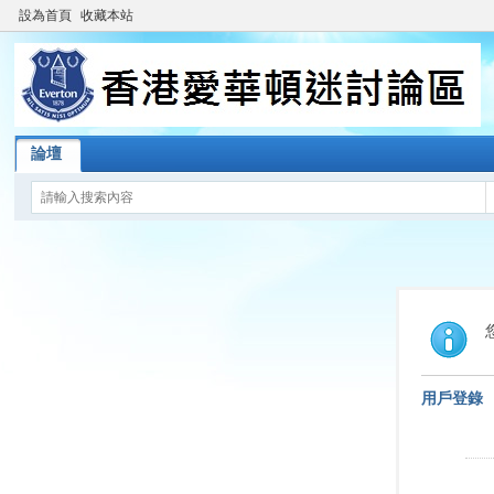
設為首頁
收藏本站
論壇
用戶登錄