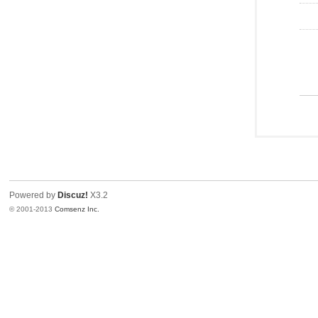
Powered by
Discuz!
X3.2
© 2001-2013
Comsenz Inc.