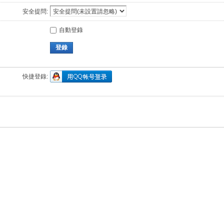
安全提問:
自動登錄
登錄
快捷登錄: