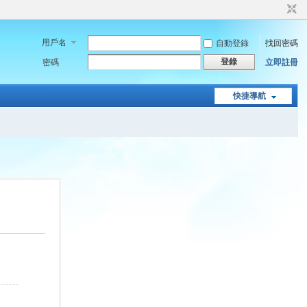
用戶名
自動登錄
找回密碼
登錄
密碼
立即註冊
快捷導航