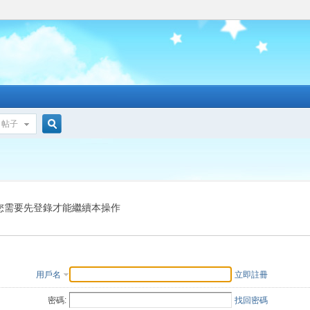
帖子
搜
索
您需要先登錄才能繼續本操作
用戶名
立即註冊
密碼:
找回密碼