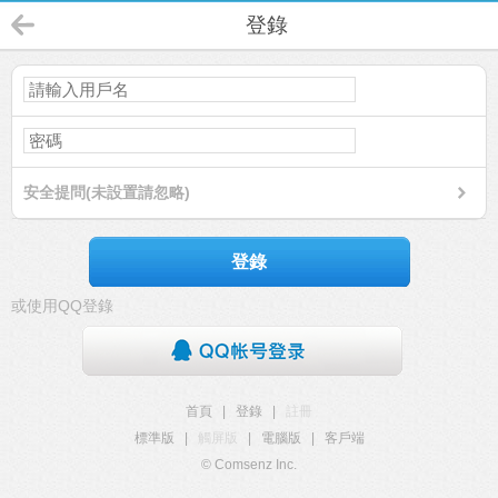
登錄
安全提問(未設置請忽略)
登錄
或使用QQ登錄
首頁
|
登錄
|
註冊
標準版
|
觸屏版
|
電腦版
|
客戶端
© Comsenz Inc.