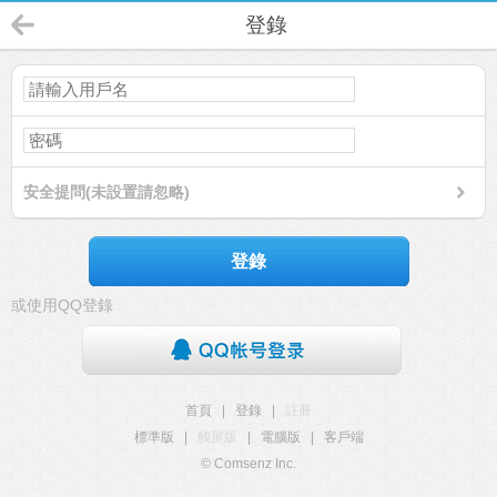
登錄
安全提問(未設置請忽略)
登錄
或使用QQ登錄
首頁
|
登錄
|
註冊
標準版
|
觸屏版
|
電腦版
|
客戶端
© Comsenz Inc.