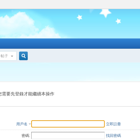
帖子
搜
索
您需要先登錄才能繼續本操作
用戶名
立即註冊
密碼:
找回密碼