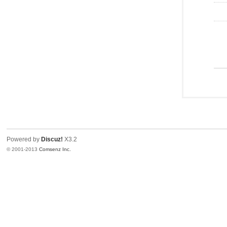
Powered by
Discuz!
X3.2
© 2001-2013
Comsenz Inc.