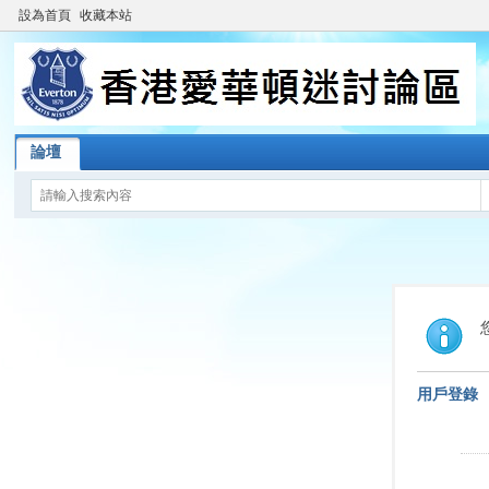
設為首頁
收藏本站
論壇
用戶登錄