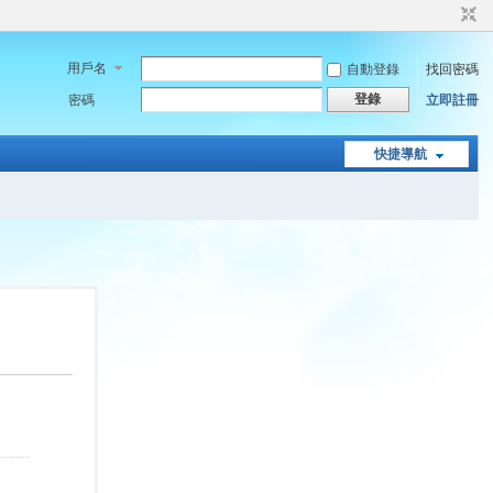
用戶名
自動登錄
找回密碼
登錄
密碼
立即註冊
快捷導航