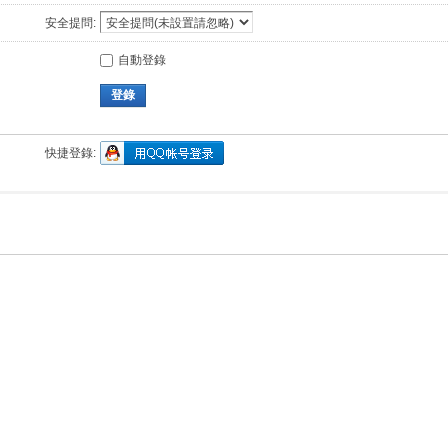
安全提問:
自動登錄
登錄
快捷登錄: