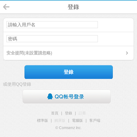
登錄
安全提問(未設置請忽略)
登錄
或使用QQ登錄
首頁
|
登錄
|
註冊
標準版
|
觸屏版
|
電腦版
|
客戶端
© Comsenz Inc.