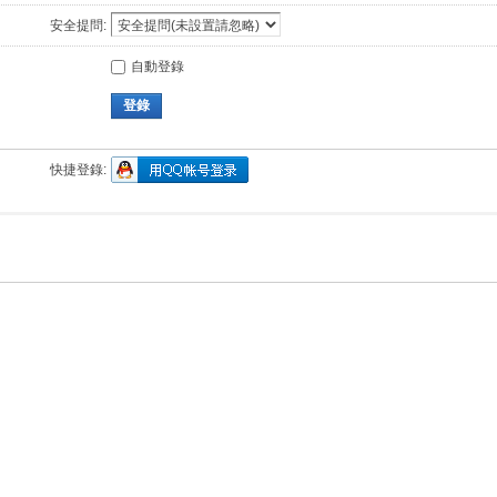
安全提問:
自動登錄
登錄
快捷登錄: