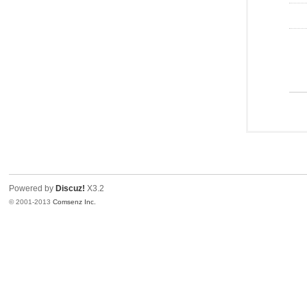
Powered by
Discuz!
X3.2
© 2001-2013
Comsenz Inc.