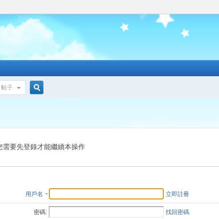
帖子
搜
索
您需要先登錄才能繼續本操作
用戶名
立即註冊
密碼:
找回密碼