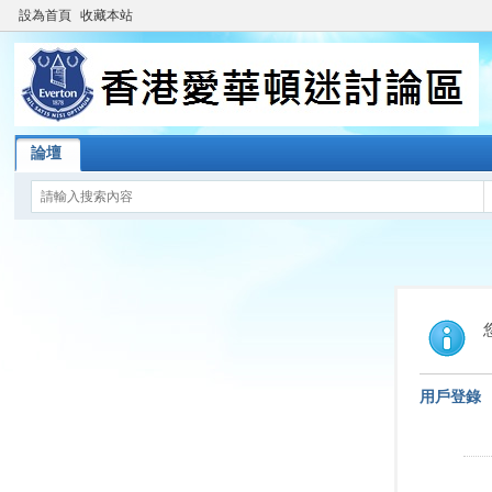
設為首頁
收藏本站
論壇
用戶登錄