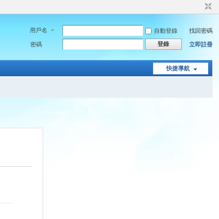
用戶名
自動登錄
找回密碼
登錄
密碼
立即註冊
快捷導航