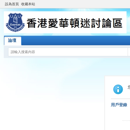
設為首頁
收藏本站
論壇
用戶登錄