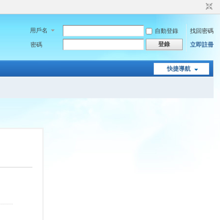
用戶名
自動登錄
找回密碼
登錄
密碼
立即註冊
快捷導航