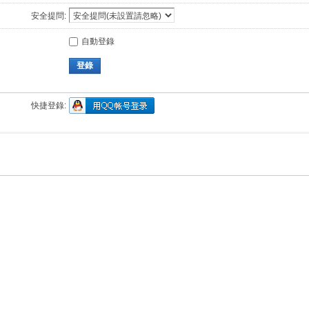
安全提問:
自動登錄
登錄
快捷登錄: