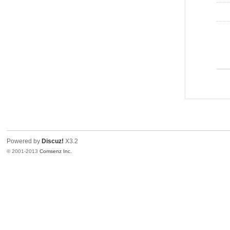
Powered by
Discuz!
X3.2
© 2001-2013
Comsenz Inc.