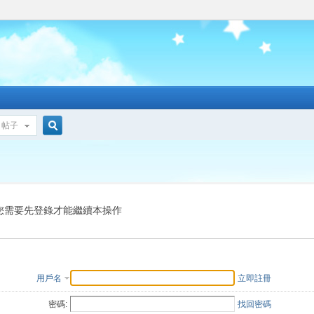
帖子
搜
索
您需要先登錄才能繼續本操作
用戶名
立即註冊
密碼:
找回密碼