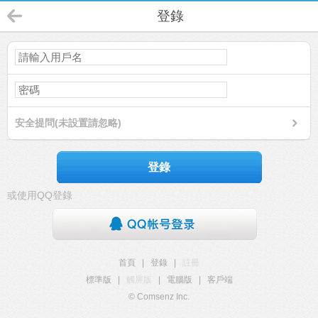
登錄
安全提問(未設置請忽略)
登錄
或使用QQ登錄
首頁
|
登錄
|
註冊
標準版
|
觸屏版
|
電腦版
|
客戶端
© Comsenz Inc.