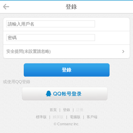
登錄
安全提問(未設置請忽略)
登錄
或使用QQ登錄
首頁
|
登錄
|
註冊
標準版
|
觸屏版
|
電腦版
|
客戶端
© Comsenz Inc.