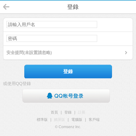
登錄
安全提問(未設置請忽略)
登錄
或使用QQ登錄
首頁
|
登錄
|
註冊
標準版
|
觸屏版
|
電腦版
|
客戶端
© Comsenz Inc.