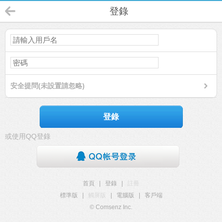
登錄
安全提問(未設置請忽略)
登錄
或使用QQ登錄
首頁
|
登錄
|
註冊
標準版
|
觸屏版
|
電腦版
|
客戶端
© Comsenz Inc.