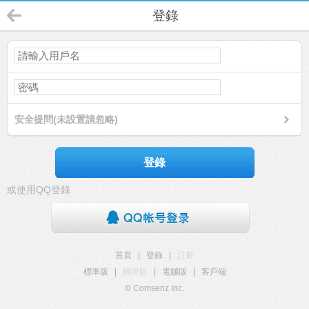
登錄
安全提問(未設置請忽略)
登錄
或使用QQ登錄
首頁
|
登錄
|
註冊
標準版
|
觸屏版
|
電腦版
|
客戶端
© Comsenz Inc.