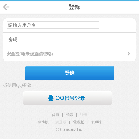
登錄
安全提問(未設置請忽略)
登錄
或使用QQ登錄
首頁
|
登錄
|
註冊
標準版
|
觸屏版
|
電腦版
|
客戶端
© Comsenz Inc.