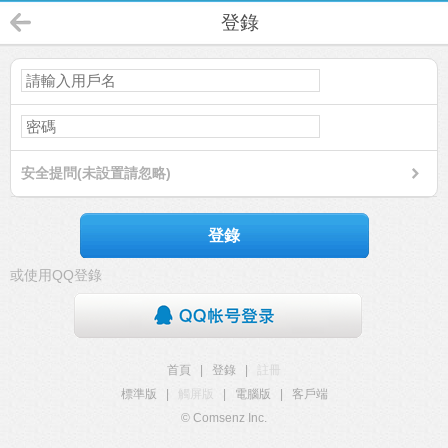
登錄
安全提問(未設置請忽略)
登錄
或使用QQ登錄
首頁
|
登錄
|
註冊
標準版
|
觸屏版
|
電腦版
|
客戶端
© Comsenz Inc.