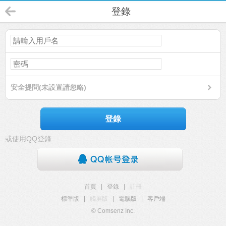
登錄
安全提問(未設置請忽略)
登錄
或使用QQ登錄
首頁
|
登錄
|
註冊
標準版
|
觸屏版
|
電腦版
|
客戶端
© Comsenz Inc.