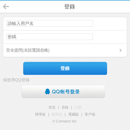
登錄
安全提問(未設置請忽略)
登錄
或使用QQ登錄
首頁
|
登錄
|
註冊
標準版
|
觸屏版
|
電腦版
|
客戶端
© Comsenz Inc.