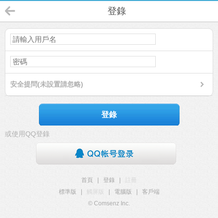
登錄
安全提問(未設置請忽略)
登錄
或使用QQ登錄
首頁
|
登錄
|
註冊
標準版
|
觸屏版
|
電腦版
|
客戶端
© Comsenz Inc.