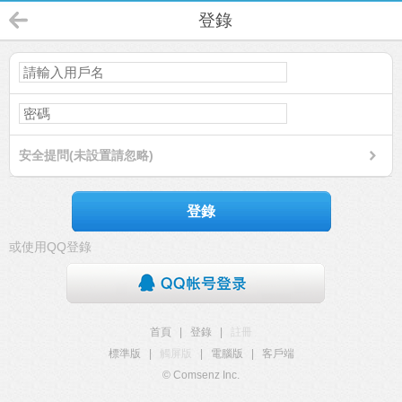
登錄
安全提問(未設置請忽略)
登錄
或使用QQ登錄
首頁
|
登錄
|
註冊
標準版
|
觸屏版
|
電腦版
|
客戶端
© Comsenz Inc.