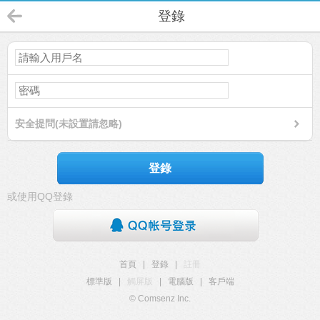
登錄
安全提問(未設置請忽略)
登錄
或使用QQ登錄
首頁
|
登錄
|
註冊
標準版
|
觸屏版
|
電腦版
|
客戶端
© Comsenz Inc.