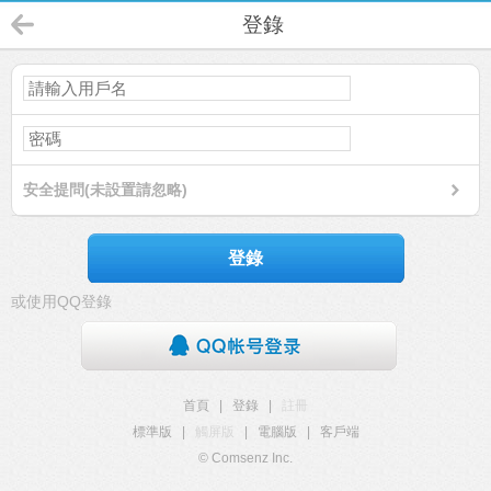
登錄
安全提問(未設置請忽略)
登錄
或使用QQ登錄
首頁
|
登錄
|
註冊
標準版
|
觸屏版
|
電腦版
|
客戶端
© Comsenz Inc.