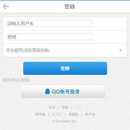
登錄
安全提問(未設置請忽略)
登錄
或使用QQ登錄
首頁
|
登錄
|
註冊
標準版
|
觸屏版
|
電腦版
|
客戶端
© Comsenz Inc.