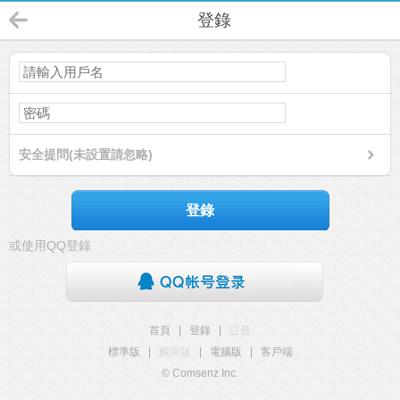
登錄
安全提問(未設置請忽略)
登錄
或使用QQ登錄
首頁
|
登錄
|
註冊
標準版
|
觸屏版
|
電腦版
|
客戶端
© Comsenz Inc.