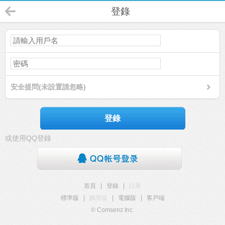
登錄
安全提問(未設置請忽略)
登錄
或使用QQ登錄
首頁
|
登錄
|
註冊
標準版
|
觸屏版
|
電腦版
|
客戶端
© Comsenz Inc.