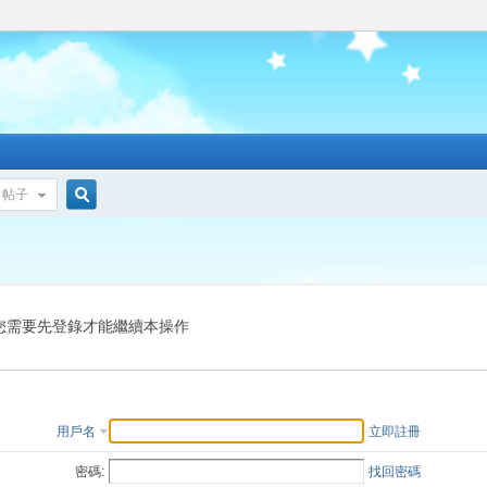
帖子
搜
索
您需要先登錄才能繼續本操作
用戶名
立即註冊
密碼:
找回密碼