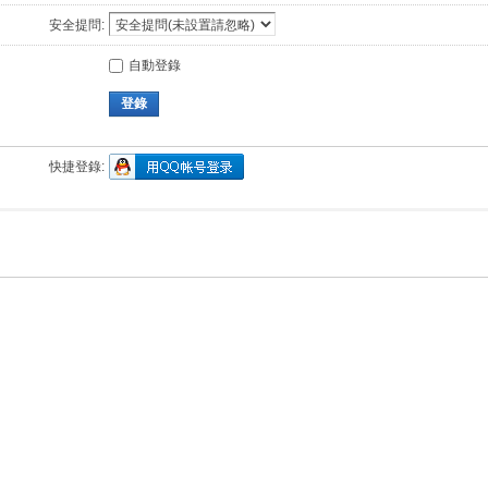
安全提問:
自動登錄
登錄
快捷登錄: