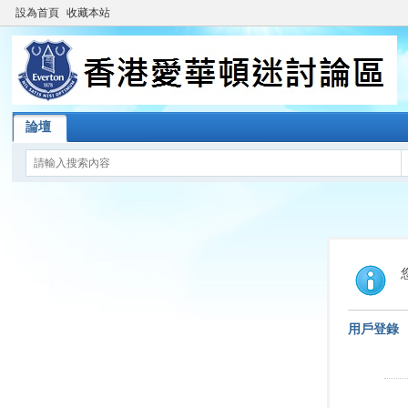
設為首頁
收藏本站
論壇
用戶登錄