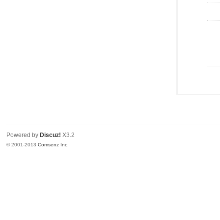
Powered by
Discuz!
X3.2
© 2001-2013
Comsenz Inc.