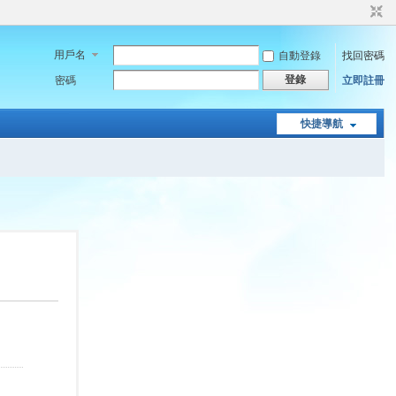
用戶名
自動登錄
找回密碼
登錄
密碼
立即註冊
快捷導航