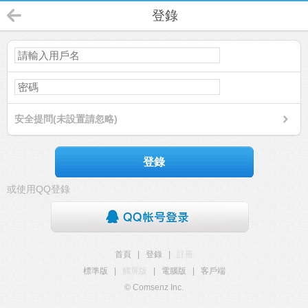
登錄
安全提問(未設置請忽略)
登錄
或使用QQ登錄
首頁
|
登錄
|
註冊
標準版
|
觸屏版
|
電腦版
|
客戶端
© Comsenz Inc.