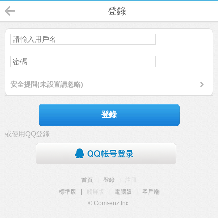
登錄
安全提問(未設置請忽略)
登錄
或使用QQ登錄
首頁
|
登錄
|
註冊
標準版
|
觸屏版
|
電腦版
|
客戶端
© Comsenz Inc.