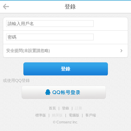
登錄
安全提問(未設置請忽略)
登錄
或使用QQ登錄
首頁
|
登錄
|
註冊
標準版
|
觸屏版
|
電腦版
|
客戶端
© Comsenz Inc.