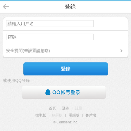
登錄
安全提問(未設置請忽略)
登錄
或使用QQ登錄
首頁
|
登錄
|
註冊
標準版
|
觸屏版
|
電腦版
|
客戶端
© Comsenz Inc.