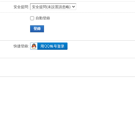
安全提問:
自動登錄
登錄
快捷登錄: