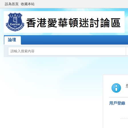
設為首頁
收藏本站
論壇
用戶登錄