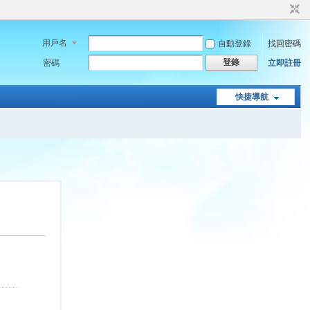
用戶名
自動登錄
找回密碼
登錄
密碼
立即註冊
快捷導航