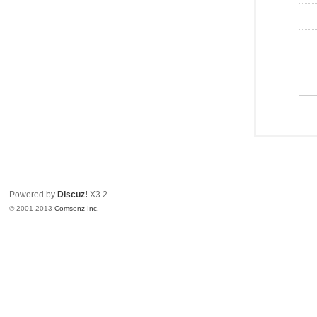
Powered by
Discuz!
X3.2
© 2001-2013
Comsenz Inc.