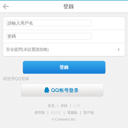
登錄
安全提問(未設置請忽略)
登錄
或使用QQ登錄
首頁
|
登錄
|
註冊
標準版
|
觸屏版
|
電腦版
|
客戶端
© Comsenz Inc.