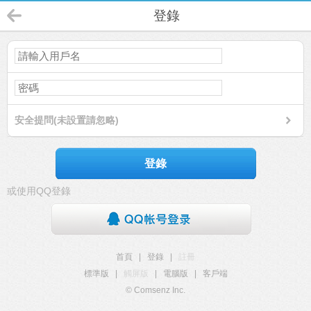
登錄
安全提問(未設置請忽略)
登錄
或使用QQ登錄
首頁
|
登錄
|
註冊
標準版
|
觸屏版
|
電腦版
|
客戶端
© Comsenz Inc.