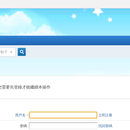
帖子
搜
索
您需要先登錄才能繼續本操作
用戶名
立即註冊
密碼:
找回密碼