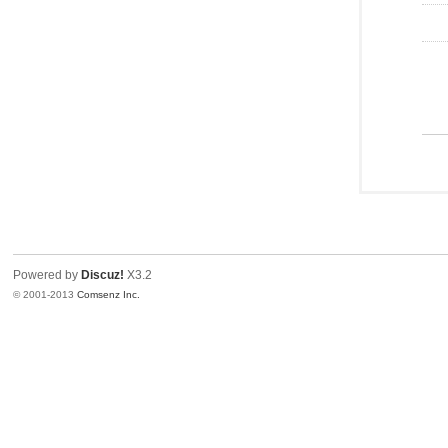
Powered by
Discuz!
X3.2
© 2001-2013
Comsenz Inc.