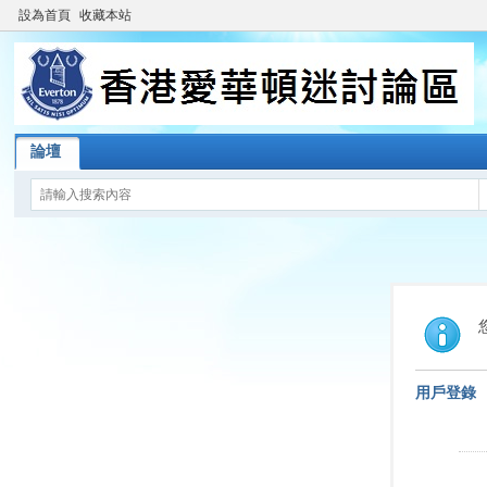
設為首頁
收藏本站
論壇
用戶登錄