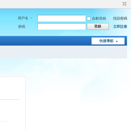
用戶名
自動登錄
找回密碼
登錄
密碼
立即註冊
快捷導航