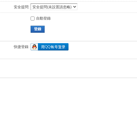
安全提問:
自動登錄
登錄
快捷登錄: