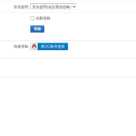
安全提問:
自動登錄
登錄
快捷登錄: