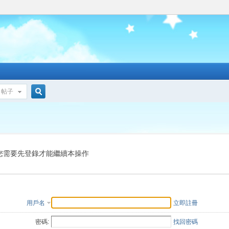
帖子
搜
索
您需要先登錄才能繼續本操作
用戶名
立即註冊
密碼:
找回密碼