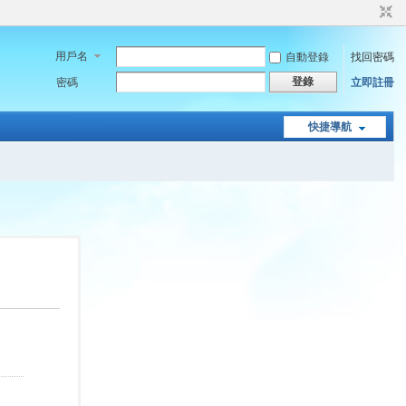
用戶名
自動登錄
找回密碼
登錄
密碼
立即註冊
快捷導航