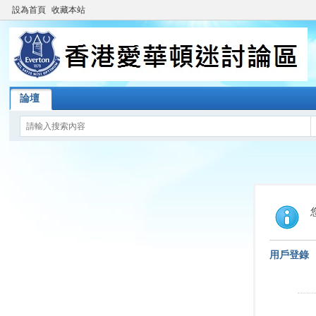
設為首頁
收藏本站
論壇
用戶登錄