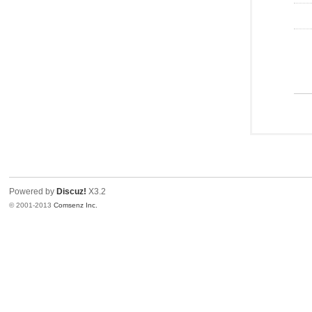
Powered by
Discuz!
X3.2
© 2001-2013
Comsenz Inc.