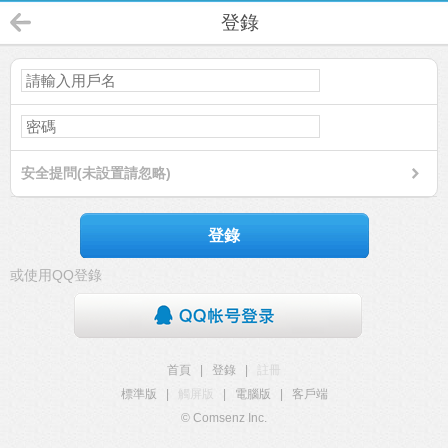
登錄
安全提問(未設置請忽略)
登錄
或使用QQ登錄
首頁
|
登錄
|
註冊
標準版
|
觸屏版
|
電腦版
|
客戶端
© Comsenz Inc.