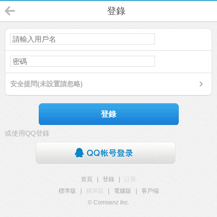
登錄
安全提問(未設置請忽略)
登錄
或使用QQ登錄
首頁
|
登錄
|
註冊
標準版
|
觸屏版
|
電腦版
|
客戶端
© Comsenz Inc.