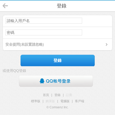
登錄
安全提問(未設置請忽略)
登錄
或使用QQ登錄
首頁
|
登錄
|
註冊
標準版
|
觸屏版
|
電腦版
|
客戶端
© Comsenz Inc.