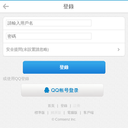
登錄
安全提問(未設置請忽略)
登錄
或使用QQ登錄
首頁
|
登錄
|
註冊
標準版
|
觸屏版
|
電腦版
|
客戶端
© Comsenz Inc.