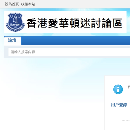
設為首頁
收藏本站
論壇
用戶登錄