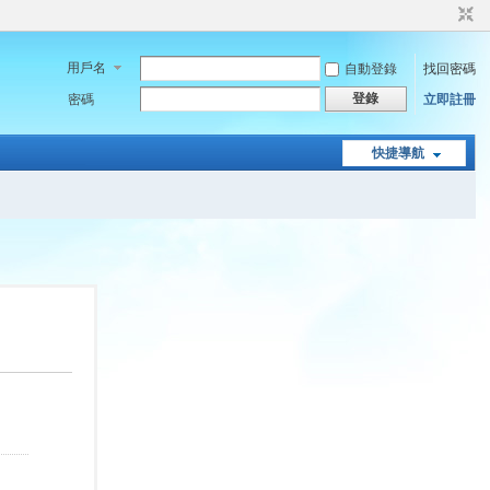
用戶名
自動登錄
找回密碼
登錄
密碼
立即註冊
快捷導航