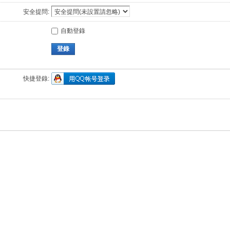
安全提問:
自動登錄
登錄
快捷登錄: