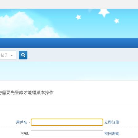
帖子
搜
索
您需要先登錄才能繼續本操作
用戶名
立即註冊
密碼:
找回密碼