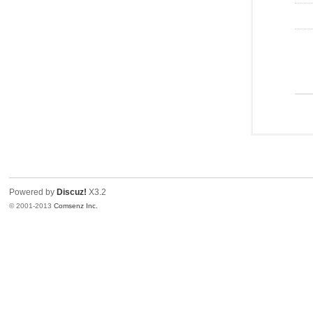
Powered by
Discuz!
X3.2
© 2001-2013
Comsenz Inc.