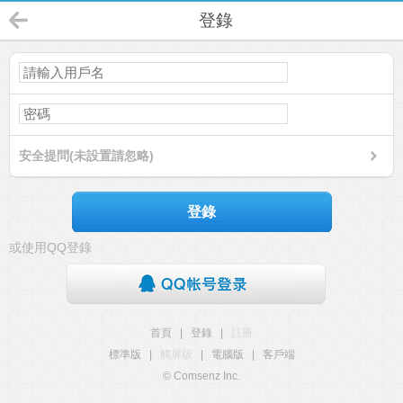
登錄
安全提問(未設置請忽略)
登錄
或使用QQ登錄
首頁
|
登錄
|
註冊
標準版
|
觸屏版
|
電腦版
|
客戶端
© Comsenz Inc.