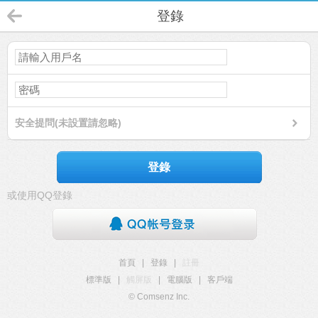
登錄
安全提問(未設置請忽略)
登錄
或使用QQ登錄
首頁
|
登錄
|
註冊
標準版
|
觸屏版
|
電腦版
|
客戶端
© Comsenz Inc.